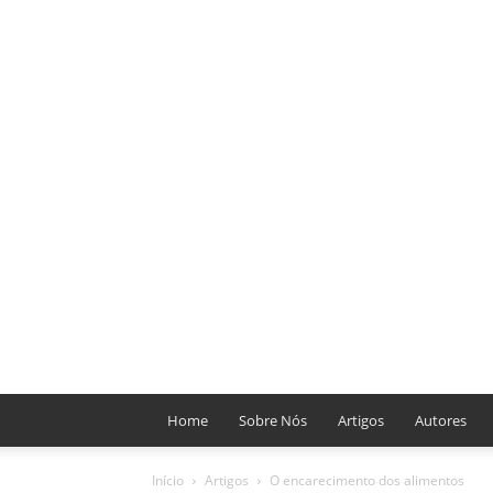
Home
Sobre Nós
Artigos
Autores
Início
Artigos
O encarecimento dos alimentos