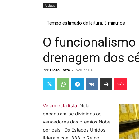
Artigos
O funcionalismo 
drenagem dos c
Por
Diogo Costa
-
24/01/2014
Vejam esta lista
. Nela
encontram-se divididos os
vencedores dos prêmios Nobel
por país. Os Estados Unidos
lideram com 338, o Reino