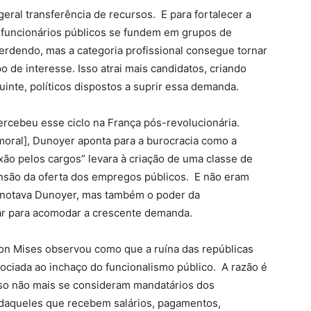
eral transferência de recursos. E para fortalecer a
s funcionários públicos se fundem em grupos de
erdendo, mas a categoria profissional consegue tornar
o de interesse. Isso atrai mais candidatos, criando
nte, políticos dispostos a suprir essa demanda.
ercebeu esse ciclo na França pós-revolucionária.
 moral], Dunoyer aponta para a burocracia como a
ixão pelos cargos” levara à criação de uma classe de
ansão da oferta dos empregos públicos. E não eram
 notava Dunoyer, mas também o poder da
flar para acomodar a crescente demanda.
on Mises observou como que a ruína das repúblicas
sociada ao inchaço do funcionalismo público. A razão é
o não mais se consideram mandatários dos
daqueles que recebem salários, pagamentos,