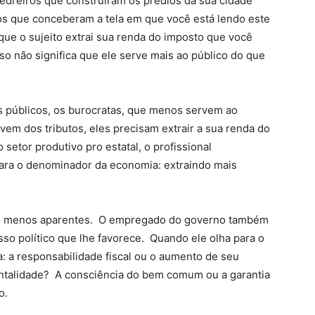
pedreiros que construíram os prédios da sua cidade
os que conceberam a tela em que você está lendo este
que o sujeito extrai sua renda do imposto que você
so não significa que ele serve mais ao público do que
s públicos, os burocratas, que menos servem ao
m dos tributos, eles precisam extrair a sua renda do
setor produtivo pro estatal, o profissional
ra o denominador da economia: extraindo mais
as menos aparentes. O empregado do governo também
sso político que lhe favorece. Quando ele olha para o
a: a responsabilidade fiscal ou o aumento de seu
mentalidade? A consciência do bem comum ou a garantia
o.