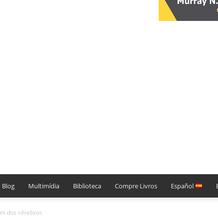
Blog
Multimídia
Biblioteca
Compre Livros
Español
em dos cérebros