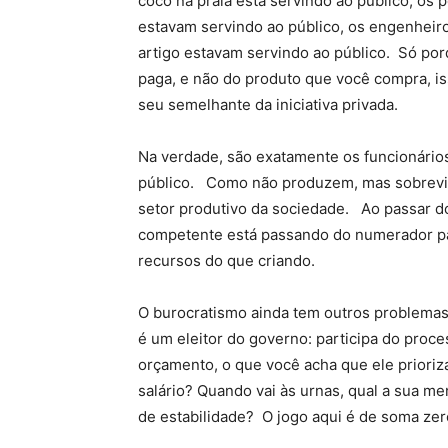
coco na praia está servindo ao público, os 
estavam servindo ao público, os engenheir
artigo estavam servindo ao público. Só por
paga, e não do produto que você compra, is
seu semelhante da iniciativa privada.
Na verdade, são exatamente os funcionário
público. Como não produzem, mas sobrevive
setor produtivo da sociedade. Ao passar do 
competente está passando do numerador pa
recursos do que criando.
O burocratismo ainda tem outros problem
é um eleitor do governo: participa do proce
orçamento, o que você acha que ele prioriz
salário? Quando vai às urnas, qual a sua 
de estabilidade? O jogo aqui é de soma zer