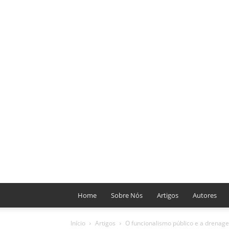
Home
Sobre Nós
Artigos
Autores
Início
Artigos
O funcionalismo público e a drenag