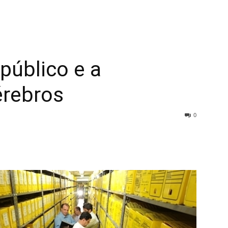
público e a
érebros
0