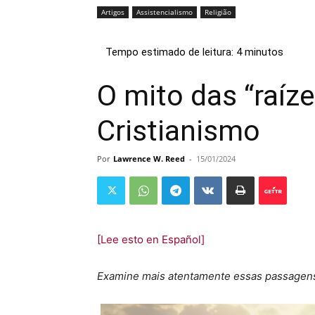
Artigos
Assistencialismo
Religião
O mito das “raíze
Cristianismo
Por
Lawrence W. Reed
-
15/01/2024
[Lee esto en Español]
Examine mais atentamente essas passagens e