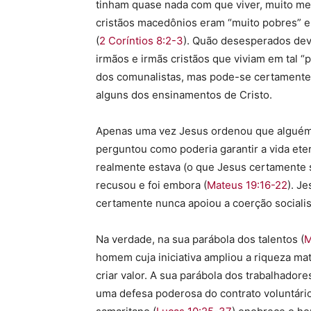
tinham quase nada com que viver, muito me
cristãos macedônios eram “muito pobres” e 
(
2 Coríntios 8:2-3
). Quão desesperados dev
irmãos e irmãs cristãos que viviam em tal 
dos comunalistas, mas pode-se certamente
alguns dos ensinamentos de Cristo.
Apenas uma vez Jesus ordenou que alguém
perguntou como poderia garantir a vida et
realmente estava (o que Jesus certamente 
recusou e foi embora (
Mateus 19:16-22
). J
certamente nunca apoiou a coerção socialist
Na verdade, na sua parábola dos talentos (
M
homem cuja iniciativa ampliou a riqueza ma
criar valor. A sua parábola dos trabalhadore
uma defesa poderosa do contrato voluntário