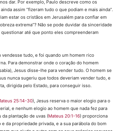
nos dar. Por exemplo, Paulo descreve como os
ainda assim “fizeram tudo o que podiam e mais ainda”.
iam estar os cristãos em Jerusalém para confiar em
“pobreza extrema”? Não se pode duvidar da sinceridade
 questionar até que ponto eles compreenderam
 vendesse tudo, e foi quando um homem rico
erna. Para demonstrar onde o coração do homem
sabia), Jesus disse-lhe para vender tudo. O homem se
esus nunca sugeriu que todos deveriam vender tudo, e
a, dirigida pelo Estado, para conseguir isso.
ateus 25:14-30
), Jesus reserva o maior elogio para o
terial, e nenhum elogio ao homem que nada fez para
s da plantação de uvas (
Mateus 20:1-16
) proporciona
 e da propriedade privada, e a sua parábola do bom