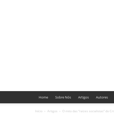
Home
Sobre Nós
Artigos
Autores
Início
Artigos
O mito das “raízes socialistas” do Cr