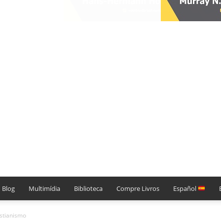
Blog
Multimídia
Biblioteca
Compre Livros
Español
istianismo