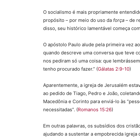
O socialismo é mais propriamente entendid
propósito – por meio do uso da
força
– de r
disso, seu histórico lamentável começa com
O apóstolo Paulo alude pela primeira vez a
quando descreve uma conversa que teve com 
nos pediram só uma coisa: que lembrássemo
tenho procurado fazer.” (
Gálatas 2:9-10
)
Aparentemente, a igreja de Jerusalém estav
ao pedido de Tiago, Pedro e João, coletando
Macedônia e Corinto para enviá-lo às “pes
necessitadas”. (
Romanos 15:26
)
Em outras palavras, os subsídios dos crist
ajudando a sustentar a empobrecida igreja 