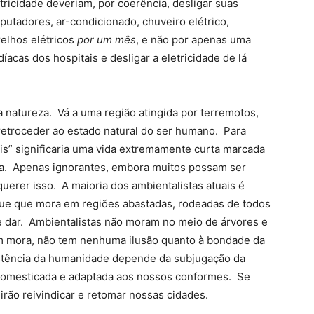
ricidade deveriam, por coerência, desligar suas
putadores, ar-condicionado, chuveiro elétrico,
relhos elétricos
por um mês
, e não por apenas uma
íacas dos hospitais e desligar a eletricidade de lá
a natureza. Vá a uma região atingida por terremotos,
retroceder ao estado natural do ser humano. Para
is” significaria uma vida extremamente curta marcada
cia. Apenas ignorantes, embora muitos possam ser
rer isso. A maioria dos ambientalistas atuais é
ique que mora em regiões abastadas, rodeadas de todos
e dar. Ambientalistas não moram no meio de árvores e
 mora, não tem nenhuma ilusão quanto à bondade da
istência da humanidade depende da subjugação da
 domesticada e adaptada aos nossos conformes. Se
 irão reivindicar e retomar nossas cidades.