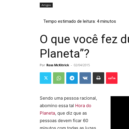
Artigos
O que você fez d
Planeta”?
Por
Ross McKitrick
-
02/04/2015
Sendo uma pessoa racional,
abomino essa tal
Hora do
Planeta
, que diz que as
pessoas devem ficar 60
minutos com todas as luzes