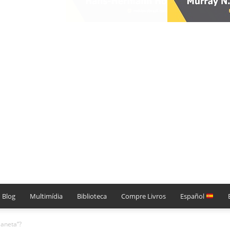
Blog
Multimídia
Biblioteca
Compre Livros
Español
laneta”?