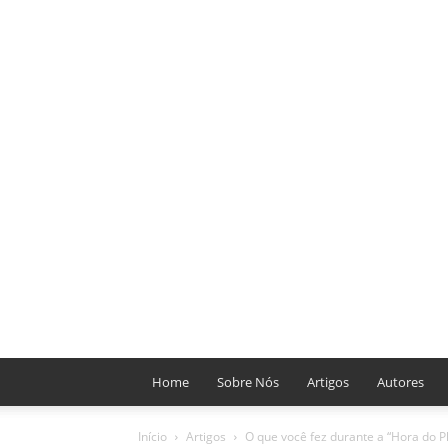
Home
Sobre Nós
Artigos
Autores
Início
Artigos
O que você fez durante a “Hora do P