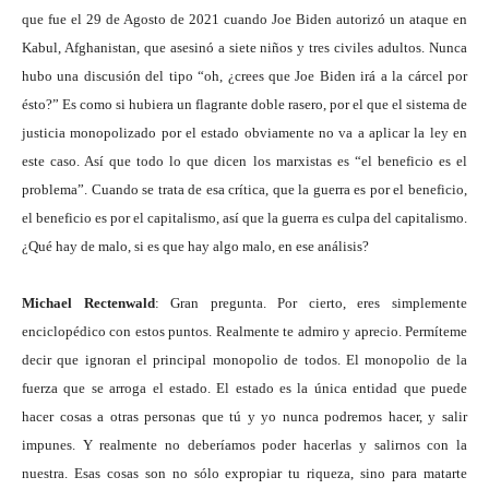
que fue el 29 de Agosto de 2021 cuando Joe Biden autorizó un ataque en
Kabul, Afghanistan, que asesinó a siete niños y tres civiles adultos. Nunca
hubo una discusión del tipo “oh, ¿crees que Joe Biden irá a la cárcel por
ésto?” Es como si hubiera un flagrante doble rasero, por el que el sistema de
justicia monopolizado por el estado obviamente no va a aplicar la ley en
este caso. Así que todo lo que dicen los marxistas es “el beneficio es el
problema”. Cuando se trata de esa crítica, que la guerra es por el beneficio,
el beneficio es por el capitalismo, así que la guerra es culpa del capitalismo.
¿Qué hay de malo, si es que hay algo malo, en ese análisis?
Michael Rectenwald
: Gran pregunta. Por cierto, eres simplemente
enciclopédico con estos puntos. Realmente te admiro y aprecio. Permíteme
decir que ignoran el principal monopolio de todos. El monopolio de la
fuerza que se arroga el estado. El estado es la única entidad que puede
hacer cosas a otras personas que tú y yo nunca podremos hacer, y salir
impunes. Y realmente no deberíamos poder hacerlas y salirnos con la
nuestra. Esas cosas son no sólo expropiar tu riqueza, sino para matarte