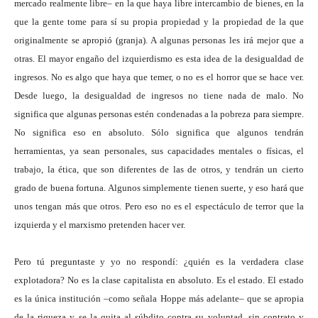
mercado realmente libre– en la que haya libre intercambio de bienes, en la
que la gente tome para sí su propia propiedad y la propiedad de la que
originalmente se apropió (granja). A algunas personas les irá mejor que a
otras. El mayor engaño del izquierdismo es esta idea de la desigualdad de
ingresos. No es algo que haya que temer, o no es el horror que se hace ver.
Desde luego, la desigualdad de ingresos no tiene nada de malo. No
significa que algunas personas estén condenadas a la pobreza para siempre.
No significa eso en absoluto. Sólo significa que algunos tendrán
herramientas, ya sean personales, sus capacidades mentales o físicas, el
trabajo, la ética, que son diferentes de las de otros, y tendrán un cierto
grado de buena fortuna. Algunos simplemente tienen suerte, y eso hará que
unos tengan más que otros. Pero eso no es el espectáculo de terror que la
izquierda y el marxismo pretenden hacer ver.
Pero tú preguntaste y yo no respondí: ¿quién es la verdadera clase
explotadora? No es la clase capitalista en absoluto. Es el estado. El estado
es la única institución –como señala Hoppe más adelante– que se apropia
de la riqueza y se la quita al súbdito contra su voluntad, sin contrato y