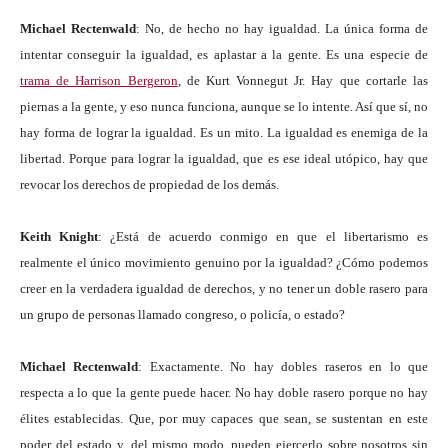
Michael Rectenwald
: No, de hecho no hay igualdad. La única forma de
intentar conseguir la igualdad, es aplastar a la gente. Es una especie de
trama de Harrison Bergeron
, de Kurt Vonnegut Jr. Hay que cortarle las
piernas a la gente, y eso nunca funciona, aunque se lo intente. Así que sí, no
hay forma de lograr la igualdad. Es un mito. La igualdad es enemiga de la
libertad. Porque para lograr la igualdad, que es ese ideal utópico, hay que
revocar los derechos de propiedad de los demás.
Keith Knight
: ¿Está de acuerdo conmigo en que el libertarismo es
realmente el único movimiento genuino por la igualdad? ¿Cómo podemos
creer en la verdadera igualdad de derechos, y no tener un doble rasero para
un grupo de personas llamado congreso, o policía, o estado?
Michael Rectenwald
: Exactamente. No hay dobles raseros en lo que
respecta a lo que la gente puede hacer. No hay doble rasero porque no hay
élites establecidas. Que, por muy capaces que sean, se sustentan en este
poder del estado y, del mismo modo, pueden ejercerlo sobre nosotros sin