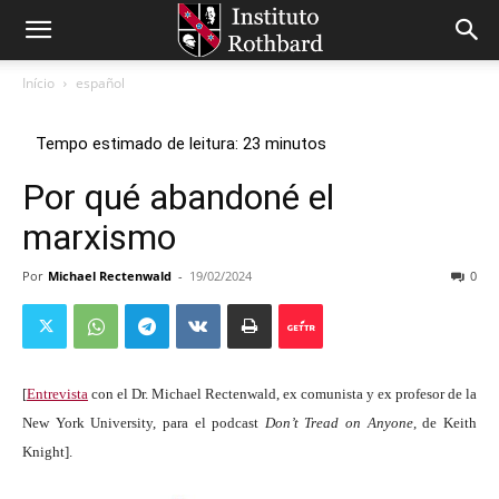
Início
español
Por qué abandoné el
marxismo
Por
Michael Rectenwald
-
19/02/2024
0
[
Entrevista
con el Dr. Michael Rectenwald, ex comunista y ex profesor de la
New York University, para el podcast
Don’t Tread on Anyone
, de Keith
Knight].