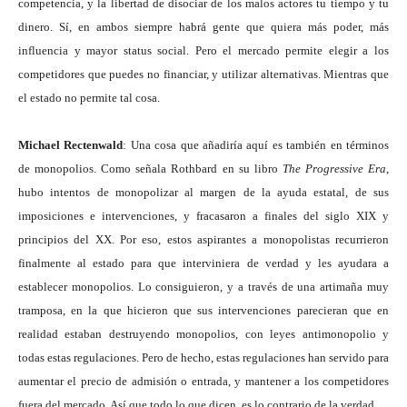
competencia, y la libertad de disociar de los malos actores tu tiempo y tu
dinero. Sí, en ambos siempre habrá gente que quiera más poder, más
influencia y mayor status social. Pero el mercado permite elegir a los
competidores que puedes no financiar, y utilizar alternativas. Mientras que
el estado no permite tal cosa.
Michael Rectenwald
: Una cosa que añadiría aquí es también en términos
de monopolios. Como señala Rothbard en su libro
The Progressive Era
,
hubo intentos de monopolizar al margen de la ayuda estatal, de sus
imposiciones e intervenciones, y fracasaron a finales del siglo XIX y
principios del XX. Por eso, estos aspirantes a monopolistas recurrieron
finalmente al estado para que interviniera de verdad y les ayudara a
establecer monopolios. Lo consiguieron, y a través de una artimaña muy
tramposa, en la que hicieron que sus intervenciones parecieran que en
realidad estaban destruyendo monopolios, con leyes antimonopolio y
todas estas regulaciones. Pero de hecho, estas regulaciones han servido para
aumentar el precio de admisión o entrada, y mantener a los competidores
fuera del mercado. Así que todo lo que dicen, es lo contrario de la verdad.