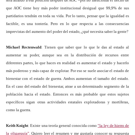
será atraído a esa posición después de AOC –por no mencionar el hecho de
que AOC tiene hoy más poder institucional desigual que 99,9% de sus
partidarios tendrán en toda su vida. Por lo tanto, pensar que la igualdad es
factible, es una tontería. Pero en lo que respecta a las consecuencias
imprevistas del aumento del poder del estado, ¿qué necesita saber la gente?
Michael Rectenwald
: Tienen que saber que lo que le das al estado al
aumentar su poder, aunque sea en la distribución de recursos entre
diferentes partes, lo que haces en realidad es aumentar el estado y hacerlo
más poderoso y más capaz de explotar. Por eso se suele asociar el estado de
bienestar con el estado de guerra. Ambos aumentan el tamaño del estado.
En el caso del estado del bienestar, atrae a un determinado segmento de la
población hacia el estado. Entonces es más probable que estos sujetos
específicos sigan otras actividades estatales explotadoras y mortíferas,
como la guerra.
Keith Knight
: Existe una teoría general conocida como
“la ley de hierro de
la oligarquía”
. Quiero leer el resumen y me gustaría conocer su respuesta