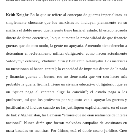
Keith Knight
: En lo que se refiere al concepto de guerras imperialistas, es
simplemente chocante que los marxistas no incluyan plenamente en su
análisis el doble rasero que la gente tiene hacia el estado. El estado recauda
dinero de forma coercitiva, lo que aumenta la probabilidad de que financie
guerras que, de otro modo, la gente no apoyaría. A menudo tiene derecho a
determinar el reclutamiento militar obligatorio, como hacen actualmente
Volodymyr Zelensky, Vladimir Putin y Benjamin Netanyahu. Los marxistas
no mencionan al banco central; la capacidad de imprimir dinero de la nada
y financiar guerras … bueno, eso no tiene nada que ver con hacer más
probable la guerra [ironía]. Tiene un sistema educativo obligatorio, que es
un “quien paga al cantante elige la canción”; el estado paga a los
profesores, así que los profesores por supuesto van a apoyar las guerras y
justificarlas. O incluso cuando no las justifiquen explícitamente, en el caso
de Irak y Afghanistan, las llamarán “errores que no eran realmente de interés
nacional”. Nunca dirán que fueron malvadas campañas de asesinatos en
masa basadas en mentiras. Por último, está el doble rasero jurídico. Creo