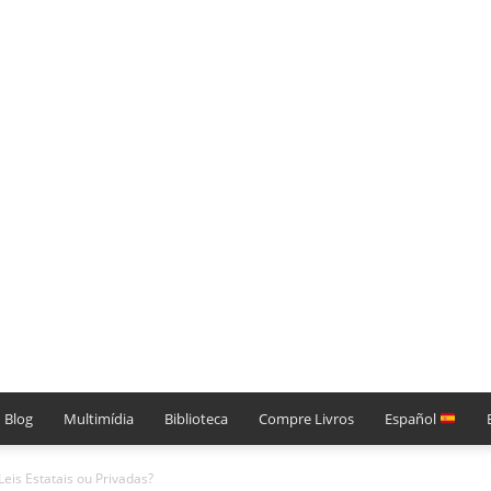
Blog
Multimídia
Biblioteca
Compre Livros
Español
is Estatais ou Privadas?