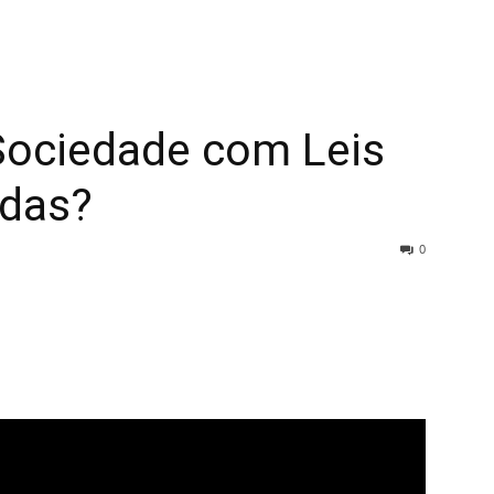
ociedade com Leis
adas?
0