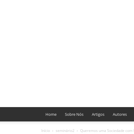
Home
Sobre Nós
Artigos
Autores
Início
seminário2
Queremos uma Sociedade com Le