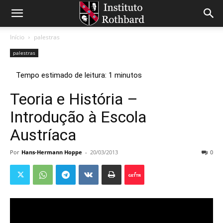
Início
palestras
palestras
Teoria e História –
Introdução à Escola
Austríaca
Por
Hans-Hermann Hoppe
-
20/03/2013
0