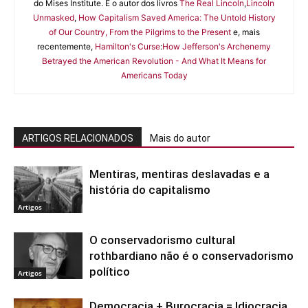
do Mises Institute. É o autor dos livros
The Real Lincoln
,
Lincoln
Unmasked
,
How Capitalism Saved America: The Untold History
of Our Country, From the Pilgrims to the Present
e, mais
recentemente,
Hamilton's Curse
:
How Jefferson's Archenemy
Betrayed the American Revolution - And What It Means for
Americans Today
ARTIGOS RELACIONADOS
Mais do autor
Mentiras, mentiras deslavadas e a
história do capitalismo
Artigos
O conservadorismo cultural
rothbardiano não é o conservadorismo
político
Artigos
Democracia + Burocracia = Idiocracia