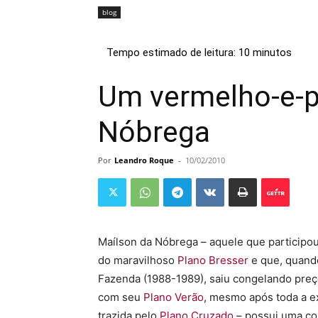
blog
Um vermelho-e-p
Nóbrega
Por
Leandro Roque
-
10/02/2010
Maílson da Nóbrega – aquele que participo
do maravilhoso
Plano Bresser
e que, quando
Fazenda (1988-1989), saiu congelando preço
com seu
Plano Verão
, mesmo após toda a e
trazida pelo
Plano Cruzado
– possui uma co