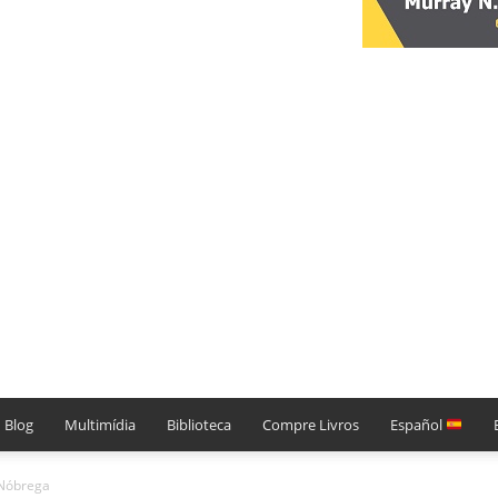
Blog
Multimídia
Biblioteca
Compre Livros
Español
 Nóbrega