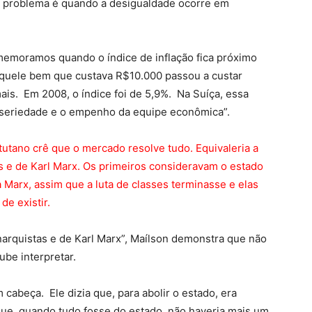
 O problema é quando a desigualdade ocorre em
memoramos quando o índice de inflação fica próximo
 aquele bem que custava R$10.000 passou a custar
is. Em 2008, o índice foi de 5,9%. Na Suíça, essa
a “seriedade e o empenho da equipe econômica”.
utano crê que o mercado resolve tudo. Equivaleria a
tas e de Karl Marx. Os primeiros consideravam o estado
 Marx, assim que a luta de classes terminasse e elas
e existir.
anarquistas e de Karl Marx”, Maílson demonstra que não
ube interpretar.
cabeça. Ele dizia que, para abolir o estado, era
que, quando tudo fosse do estado, não haveria mais um