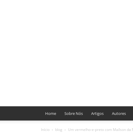
Home
Sobre Nós
Artigos
Autores
Início
blog
Um vermelho-e-preto com Maílson da