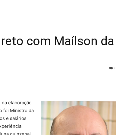
reto com Maílson da
0
u da elaboração
 foi Ministro da
s e salários
xperiência
luna quinzenal