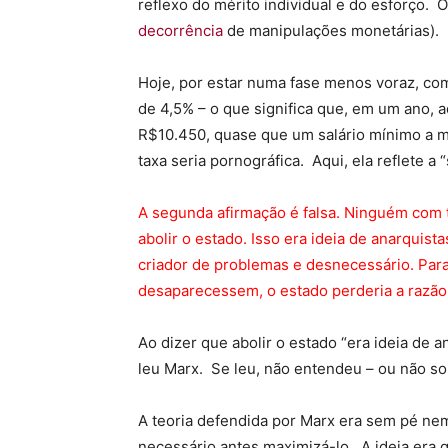
reflexo do mérito individual e do esforço.
decorrência
de manipulações monetárias).
Hoje, por estar numa fase menos voraz, co
de 4,5% – o que significa que, em um ano,
R$10.450, quase que um salário mínimo a ma
taxa seria pornográfica. Aqui, ela reflete 
A segunda afirmação é falsa. Ninguém com t
abolir o estado. Isso era ideia de anarquis
criador de problemas e desnecessário. Para
desaparecessem, o estado perderia a razão d
Ao dizer que abolir o estado “era ideia de 
leu Marx. Se leu, não entendeu – ou não so
A teoria defendida por Marx era sem pé nem 
necessário antes maximizá-lo. A ideia era 