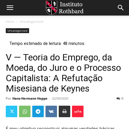
Início
Uncategorized
Uncategorized
V — Teoria do Emprego, da
Moeda, do Juro e o Processo
Capitalista: A Refutação
Misesiana de Keynes
Por
Hans-Hermann Hoppe
-
02/09/2020
0
É meu objetivo reconstruir algumas verdades básicas