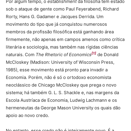
Por algum tempo, o
establishment
da filosofia tem estado
sob o ataque de gente como Paul Feyerabend, Richard
Rorty, Hans G. Gadamer e Jacques Derrida. Um
movimento do tipo que já conquistou numerosos
membros da profissão filosófica está ganhando área
firmemente, não apenas em campos amenos como crítica
literária e sociologia, mas também nas rígidas ciências
[1]
naturais. Com
The Rhetoric of Economics
de Donald
McCloskey (Madison: University of Wisconsin Press,
1985), esse movimento está pronto para invadir a
Economia. Porém, não é só o ortodoxo economista
neoclássico de Chicago McCloskey que prega o novo
sistema; há também G. L. S. Shackle e, nas margens da
Escola Austríaca de Economia, Ludwig Lachmann e os
hermeneutas da George Mason University os quais dão
apoio ao novo credo.
No entanto, esse credo não é inteiramente novo. É a