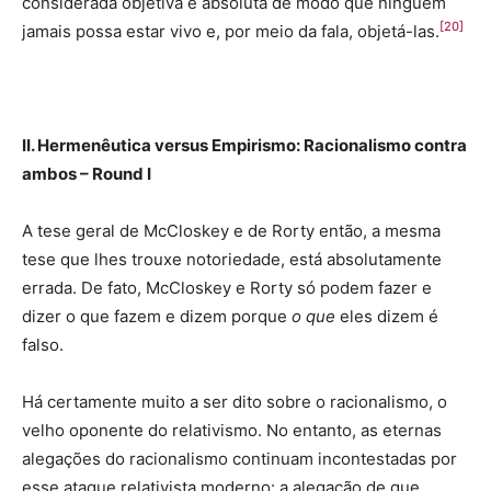
considerada objetiva e absoluta de modo que ninguém
[20]
jamais possa estar vivo e, por meio da fala, objetá-las.
II. Hermenêutica versus Empirismo: Racionalismo contra
ambos – Round I
A tese geral de McCloskey e de Rorty então, a mesma
tese que lhes trouxe notoriedade, está absolutamente
errada. De fato, McCloskey e Rorty só podem fazer e
dizer o que fazem e dizem porque
o que
eles dizem é
falso.
Há certamente muito a ser dito sobre o racionalismo, o
velho oponente do relativismo. No entanto, as eternas
alegações do racionalismo continuam incontestadas por
esse ataque relativista moderno: a alegação de que