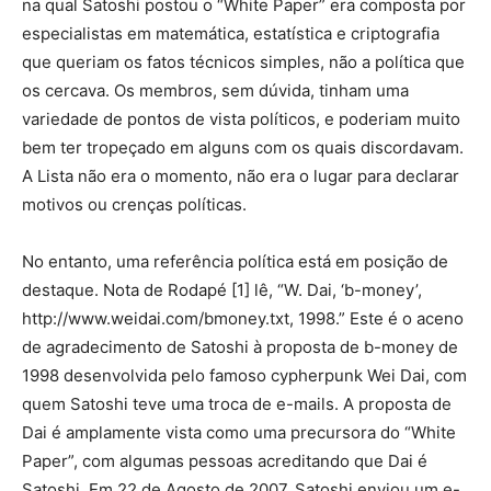
na qual Satoshi postou o “White Paper” era composta por
especialistas em matemática, estatística e criptografia
que queriam os fatos técnicos simples, não a política que
os cercava. Os membros, sem dúvida, tinham uma
variedade de pontos de vista políticos, e poderiam muito
bem ter tropeçado em alguns com os quais discordavam.
A Lista não era o momento, não era o lugar para declarar
motivos ou crenças políticas.
No entanto, uma referência política está em posição de
destaque. Nota de Rodapé [1] lê, “W. Dai, ‘b-money’,
http://www.weidai.com/bmoney.txt, 1998.” Este é o aceno
de agradecimento de Satoshi à proposta de b-money de
1998 desenvolvida pelo famoso cypherpunk Wei Dai, com
quem Satoshi teve uma troca de e-mails. A proposta de
Dai é amplamente vista como uma precursora do “White
Paper”, com algumas pessoas acreditando que Dai é
Satoshi. Em 22 de Agosto de 2007, Satoshi enviou um e-