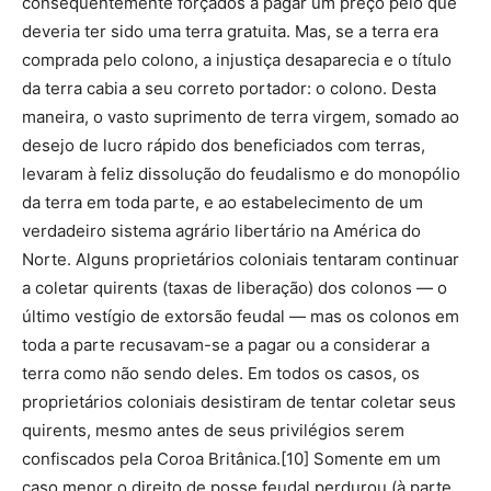
consequentemente forçados a pagar um preço pelo que
deveria ter sido uma terra gratuita. Mas, se a terra era
comprada pelo colono, a injustiça desaparecia e o título
da terra cabia a seu correto portador: o colono. Desta
maneira, o vasto suprimento de terra virgem, somado ao
desejo de lucro rápido dos beneficiados com terras,
levaram à feliz dissolução do feudalismo e do monopólio
da terra em toda parte, e ao estabelecimento de um
verdadeiro sistema agrário libertário na América do
Norte. Alguns proprietários coloniais tentaram continuar
a coletar quirents (taxas de liberação) dos colonos — o
último vestígio de extorsão feudal — mas os colonos em
toda a parte recusavam-se a pagar ou a considerar a
terra como não sendo deles. Em todos os casos, os
proprietários coloniais desistiram de tentar coletar seus
quirents, mesmo antes de seus privilégios serem
confiscados pela Coroa Britânica.[10] Somente em um
caso menor o direito de posse feudal perdurou (à parte