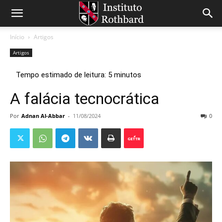
Início
Artigos
Artigos
A falácia tecnocrática
Por
Adnan Al-Abbar
-
11/08/2024
0