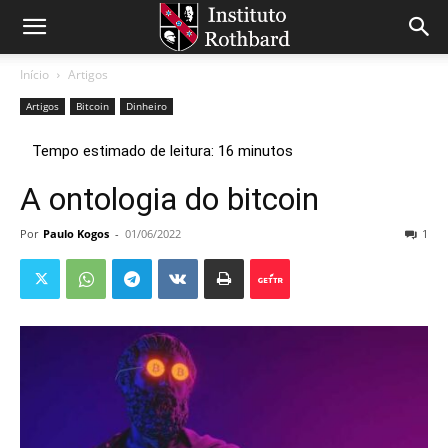
Início
Artigos
Artigos
Bitcoin
Dinheiro
A ontologia do bitcoin
Por
Paulo Kogos
-
01/06/2022
1