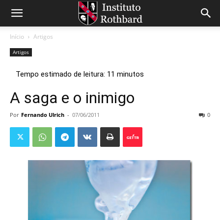
Início
Artigos
Artigos
A saga e o inimigo
Por
Fernando Ulrich
-
07/06/2011
0