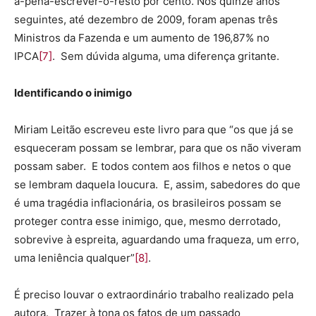
a-pena-escrever-o-resto por cento. Nos quinze anos
seguintes, até dezembro de 2009, foram apenas três
Ministros da Fazenda e um aumento de 196,87% no
IPCA
[7]
. Sem dúvida alguma, uma diferença gritante.
Identificando o inimigo
Miriam Leitão escreveu este livro para que “os que já se
esqueceram possam se lembrar, para que os não viveram
possam saber. E todos contem aos filhos e netos o que
se lembram daquela loucura. E, assim, sabedores do que
é uma tragédia inflacionária, os brasileiros possam se
proteger contra esse inimigo, que, mesmo derrotado,
sobrevive à espreita, aguardando uma fraqueza, um erro,
uma leniência qualquer”
[8]
.
É preciso louvar o extraordinário trabalho realizado pela
autora. Trazer à tona os fatos de um passado