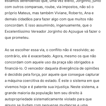
estamos defendendo que, uma vez eleito, Jorginho, junto
com outros comparsas, roube, via impostos, não só o
próprio Mateus, mas também Viviane, Roberto, Ana e
demais cidadãos para fazer algo com que muitos não
concordam. E isso assumindo, ingenuamente, que o
Excelentíssimo Vereador Jorginho do Açougue vá fazer o
que prometeu.
Ao se escolher essa via, o conflito não é resolvido; ao
contrário, ele é exacerbado. Agora, mesmo os que não
concordam com aquele uso da praça são obrigados a
financiá-lo. O vencedor daquela divergência de opiniões
é decidido pela força, por aquele que consegue capturar
a máquina coercitiva do estado. É este o sistema em que
vivemos hoje e é patente sua injustiça. Neste sistema, a
grande maioria da população tem seu direito à
autopropriedade sistematicamente violado para que
alguns se iludam com pequenas mudanças e uma