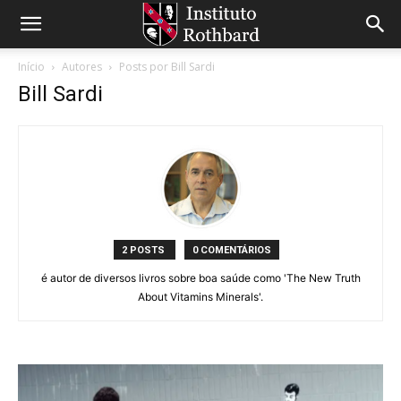
Início
Autores
Posts por Bill Sardi
Bill Sardi
2 POSTS
0 COMENTÁRIOS
é autor de diversos livros sobre boa saúde como 'The New Truth
About Vitamins Minerals'.