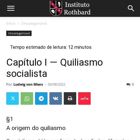
Início
Uncategorized
Uncategorized
Capítulo I — Quiliasmo
socialista
Por
Ludwig von Mises
-
06/08/2022
0
§1
A origem do quiliasmo