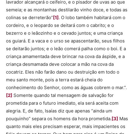
lavrador alcançará o ceifeiro, e o pisador de uvas ao que
semeia; e as montanhas destilarão vinho doce, e todas as
colinas se derreterão”
[1]
. O lobo também habitará com o
cordeiro, e o leopardo se deitará com o cabrito; e o
bezerro e o leãozinho e o cevado juntos; e uma criança
os guiará. E a vaca e o urso se apascentarão, seus filhos
se deitarão juntos; e o leão comerá palha como o boi. E a
criança amamentada deve brincar na cova da áspide, e a
criança desmamada deve colocar a mão na cova da
cocatriz. Eles não farão dano ou destruição em todo o
meu santo monte, pois a terra estará cheia do
conhecimento do Senhor, como as águas cobrem o mar.”.
[2]
Somente quando tal mensagem de salvação for
prometida para o futuro imediato, ela será aceita com
alegria. E, de fato, Isaías diz que apenas “ainda um
pouquinho” separa os homens da hora prometida.
[3]
Mas
quanto mais eles precisam esperar, mais impacientes os