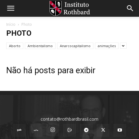
Início
Photo
PHOTO
Aborto
Ambientalismo
Anarcocapitalismo
animações
Não há posts para exibir
contato@rothbardbrasil.com