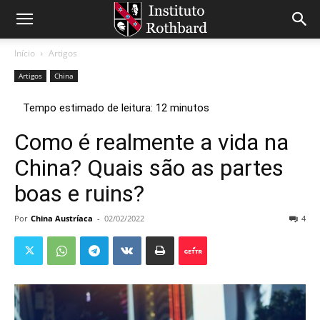
Início
Artigos
Artigos
China
Como é realmente a vida na
China? Quais são as partes
boas e ruins?
Por
China Austríaca
-
02/02/2022
4