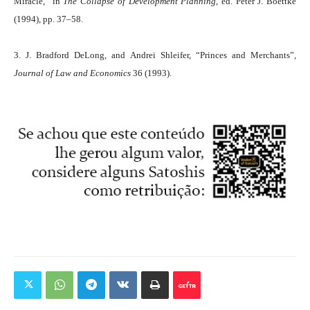
Miracle,” in
The Collapse of Development Planning
, ed. Peter J. Boettke
(1994), pp. 37–58.
3. J. Bradford DeLong, and Andrei Shleifer, “Princes and Merchants”,
Journal of Law and Economics
36 (1993).