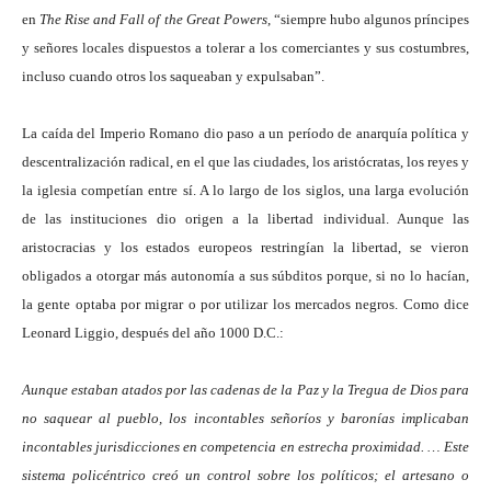
en
The Rise and Fall of the Great Powers
, “siempre hubo algunos príncipes
y señores locales dispuestos a tolerar a los comerciantes y sus costumbres,
incluso cuando otros los saqueaban y expulsaban”.
La caída del Imperio Romano dio paso a un período de anarquía política y
descentralización radical, en el que las ciudades, los aristócratas, los reyes y
la iglesia competían entre sí. A lo largo de los siglos, una larga evolución
de las instituciones dio origen a la libertad individual. Aunque las
aristocracias y los estados europeos restringían la libertad, se vieron
obligados a otorgar más autonomía a sus súbditos porque, si no lo hacían,
la gente optaba por migrar o por utilizar los mercados negros. Como dice
Leonard Liggio, después del año 1000 D.C.:
Aunque estaban atados por las cadenas de la Paz y la Tregua de Dios para
no saquear al pueblo, los incontables señoríos y baronías implicaban
incontables jurisdicciones en competencia en estrecha proximidad. … Este
sistema policéntrico creó un control sobre los políticos; el artesano o