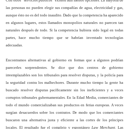
Con otros “servicios públicos” existen aún menos opciones. La mayoría de
las personas no pueden elegir sus compañías de agua, electricidad y gas,
aunque ésto no es del todo inaudito. Dado que la competencia ha aparecido
en algunos lugares, estos llamados monopolios naturales no parecen tan
naturales después de todo. Si la competencia hubiera sido legal en todas
partes, hace mucho tiempo que se habrían inventado tecnologías
adecuadas.
Encontramos alternativas al gobierno en formas que a algunos podrían
parecerles sorprendentes. Se dice que dos centros de gobierno
irreemplazables son los tribunales para resolver disputas, y la policía para
la seguridad contra los malhechores. Durante mucho tiempo la gente ha
buscado resolver disputas pacíficamente sin los ineficientes y a veces
corruptos tribunales gubernamentales. En la Edad Media, comerciantes de
todo el mundo comercializaban sus productos en ferias europeas. A veces
surgían desacuerdos sobre los contratos. De modo que los comerciantes
buscaron una alternativa justa y eficiente a las cortes de los príncipes
locales. El resultado fue el complejo y espontáneo
Law Merchant
. Las