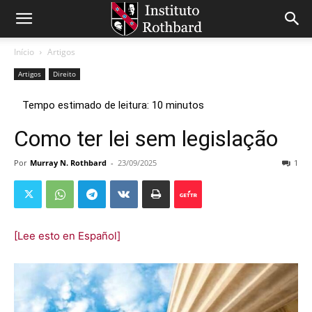
Início
Artigos
Artigos
Direito
Como ter lei sem legislação
Por
Murray N. Rothbard
-
23/09/2025
1
[Lee esto en Español]