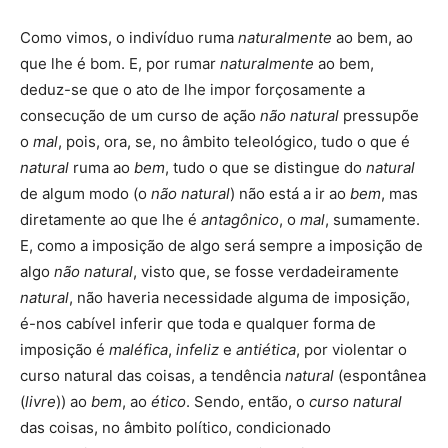
Como vimos, o indivíduo ruma
naturalmente
ao bem, ao
que lhe é bom. E, por rumar
naturalmente
ao bem,
deduz-se que o ato de lhe impor forçosamente a
consecução de um curso de ação
não natural
pressupõe
o
mal
, pois, ora, se, no âmbito teleológico, tudo o que é
natural
ruma ao
bem
, tudo o que se distingue do
natural
de algum modo (o
não natural
) não está a ir ao
bem
, mas
diretamente ao que lhe é
antagônico
, o
mal
, sumamente.
E, como a imposição de algo será sempre a imposição de
algo
não natural
, visto que, se fosse verdadeiramente
natural
, não haveria necessidade alguma de imposição,
é-nos cabível inferir que toda e qualquer forma de
imposição é
maléfica
,
infeliz
e
antiética
, por violentar o
curso natural das coisas, a tendência
natural
(espontânea
(
livre
)) ao
bem
, ao
ético
. Sendo, então, o
curso natural
das coisas, no âmbito político, condicionado