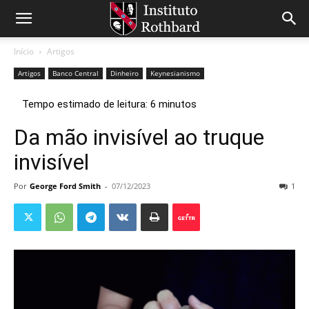
Início
Artigos
Artigos
Banco Central
Dinheiro
Keynesianismo
Da mão invisível ao truque
invisível
Por
George Ford Smith
-
07/12/2023
1