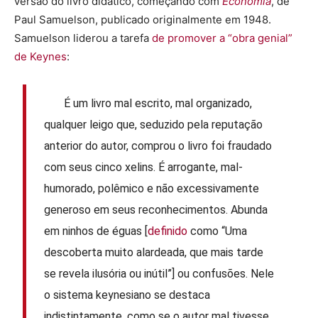
versão do livro didático, começando com
Economia
, de
Paul Samuelson, publicado originalmente em 1948.
Samuelson liderou a tarefa
de promover a “obra genial”
de Keynes
:
É um livro mal escrito, mal organizado,
qualquer leigo que, seduzido pela reputação
anterior do autor, comprou o livro foi fraudado
com seus cinco xelins. É arrogante, mal-
humorado, polêmico e não excessivamente
generoso em seus reconhecimentos. Abunda
em ninhos de éguas [
definido
como “Uma
descoberta muito alardeada, que mais tarde
se revela ilusória ou inútil”] ou confusões. Nele
o sistema keynesiano se destaca
indistintamente, como se o autor mal tivesse