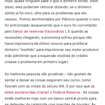
Hoje, quase ninguém sabe o que é dinheiro sólido. Além
disso, eles poderiam retrucar dizendo: se o dinheiro
sólido já foi ouro, olhe para os problemas que ele
causou. Fomos atormentados por Pânicos quando o ouro
foi entronizado (esquecendo que o ouro foi corrompido
pelo
banco de reservas fracionárias
). E quando as
recessões chegaram, a economia sofreu porque não
havia impressora de último recurso para proliferar
dinheiro “insólido” para impulsionar seu motor produtivo
(não admitindo que a expansão insólida do crédito
criasse o problema em primeiro lugar).
As melhores pessoas são proativas – não gostam de
sentar e deixar as coisas seguirem seu curso, como
fizeram com as crises do século XIX. É por isso que
as
elites esclarecidas criaram o Federal Reserve
. As coisas
estão melhores hoje com um banco central pronto para
se defender da catástrofe com injeções de liquidez. Às