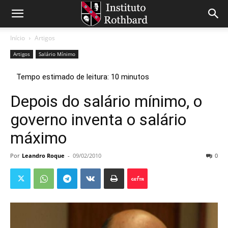
Início
Artigos
Artigos
Salário Mínimo
Depois do salário mínimo, o
governo inventa o salário
máximo
Por
Leandro Roque
-
09/02/2010
0