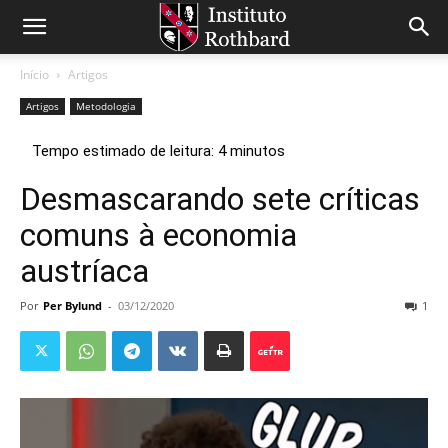
Início
Artigos
Artigos
Metodologia
Desmascarando sete críticas
comuns à economia
austríaca
Por
Per Bylund
-
03/12/2020
1