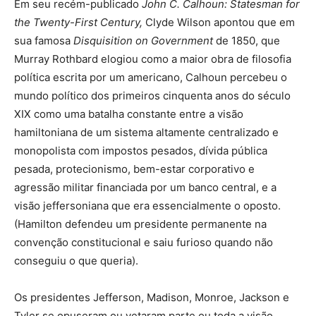
Em seu recém-publicado
John C. Calhoun: Statesman for
the Twenty-First Century,
Clyde Wilson apontou que em
sua famosa
Disquisition on Government
de 1850, que
Murray Rothbard elogiou como a maior obra de filosofia
política escrita por um americano, Calhoun percebeu o
mundo político dos primeiros cinquenta anos do século
XIX como uma batalha constante entre a visão
hamiltoniana de um sistema altamente centralizado e
monopolista com impostos pesados, dívida pública
pesada, protecionismo, bem-estar corporativo e
agressão militar financiada por um banco central, e a
visão jeffersoniana que era essencialmente o oposto.
(Hamilton defendeu um presidente permanente na
convenção constitucional e saiu furioso quando não
conseguiu o que queria).
Os presidentes Jefferson, Madison, Monroe, Jackson e
Tyler se opuseram ou vetaram parte ou toda a visão