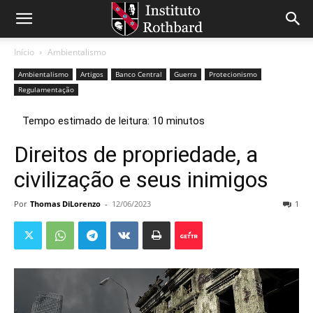
Início
Ambientalismo
Ambientalismo
Artigos
Banco Central
Guerra
Protecionismo
Regulamentação
Direitos de propriedade, a
civilização e seus inimigos
Por
Thomas DiLorenzo
-
12/06/2023
1