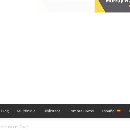
Blog
Multimídia
Biblioteca
Compre Livros
Español
istas na era Covid