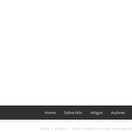
Home
Sobre Nós
Artigos
Autores
Início
Artigos
Erros médicos e o culto aos especial