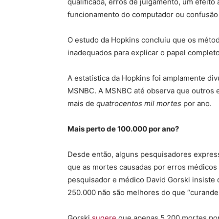
qualificada, erros de julgamento, um efeit
funcionamento do computador ou confusã
O estudo da Hopkins concluiu que os métod
inadequados para explicar o papel complet
A estatística da Hopkins foi amplamente di
MSNBC. A MSNBC até observa que outros e
mais de
quatrocentos mil mortes
por ano.
Mais perto de 100.000 por ano?
Desde então, alguns pesquisadores expres
que as mortes causadas por erros médicos
pesquisador e médico David Gorski insiste
250.000 não são melhores do que “curandei
Gorski
sugere
que apenas 5.200 mortes por 