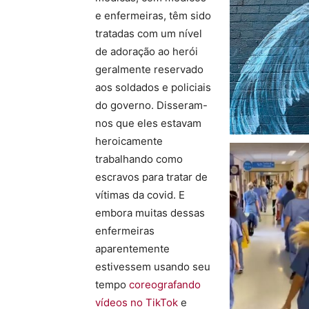
e enfermeiras, têm sido
tratadas com um nível
de adoração ao herói
geralmente reservado
aos soldados e policiais
do governo. Disseram-
nos que eles estavam
heroicamente
trabalhando como
escravos para tratar de
vítimas da covid. E
embora muitas dessas
enfermeiras
aparentemente
estivessem usando seu
tempo
coreografando
vídeos no TikTok
e