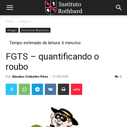
Início
Artigos
Artigos
Economia Brasileira
FGTS – quantificando o
roubo
Por
Klauber Cristofen Pires
-
31/08/2009
0