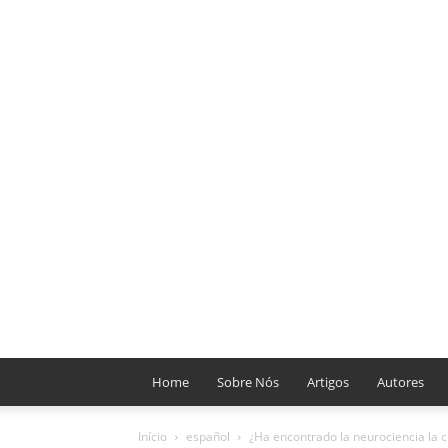
Home
Sobre Nós
Artigos
Autores
Início
español
¿Ha encontrado la neurociencia la cl