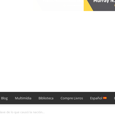
Blog
Multimídia
Biblioteca
Compre Livros
Español
ave de lo que causó la nación...