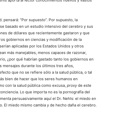
Nehls aporta al lector conocimientos nuevos y vastos
d. pensará: “Por supuesto”. Por supuesto, la
e basado en un estudio intensivo del cerebro y sus
lones de dólares que recientemente gastaron y que
os gobiernos en ciencias y modificación de la
serían aplicadas por los Estados Unidos y otros
sean más manejables, menos capaces de razonar,
rio, ¿por qué habrían gastado tanto los gobiernos en
es mensajes durante los últimos tres años,
ecto que no se refiere sólo a la salud pública, o tal
a más bien de hacer que los seres humanos en
no con la salud pública como excusa,
proxy
de este
conciencia. Lo que importa no es la pornografía del
umenta persuasivamente aquí el Dr. Nehls: el miedo en
. El miedo mismo cambia y de hecho daña el cerebro.