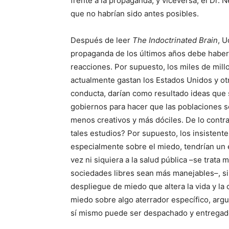
frente a la propaganda, y viceversa, el Dr. 
que no habrían sido antes posibles.
Después de leer
The Indoctrinated Brain
, U
propaganda de los últimos años debe habers
reacciones. Por supuesto, los miles de mil
actualmente gastan los Estados Unidos y otr
conducta, darían como resultado ideas que 
gobiernos para hacer que las poblaciones 
menos creativos y más dóciles. De lo contra
tales estudios? Por supuesto, los insistent
especialmente sobre el miedo, tendrían un ef
vez ni siquiera a la salud pública –se trat
sociedades libres sean más manejables–, si
despliegue de miedo que altera la vida y la 
miedo sobre algo aterrador específico, arg
sí mismo puede ser despachado y entregado