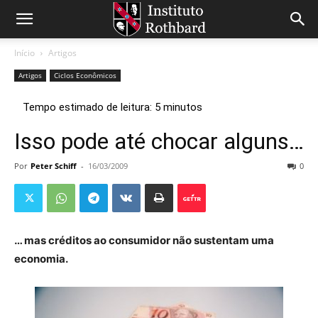
Início
Artigos
Artigos
Ciclos Econômicos
Isso pode até chocar alguns…
Por
Peter Schiff
-
16/03/2009
0
… mas créditos ao consumidor não sustentam uma
economia.