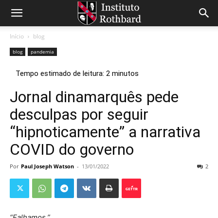
Início
blog
blog
pandemia
Jornal dinamarquês pede
desculpas por seguir
“hipnoticamente” a narrativa
COVID do governo
Por
Paul Joseph Watson
-
13/01/2022
2
“Falhamos.”