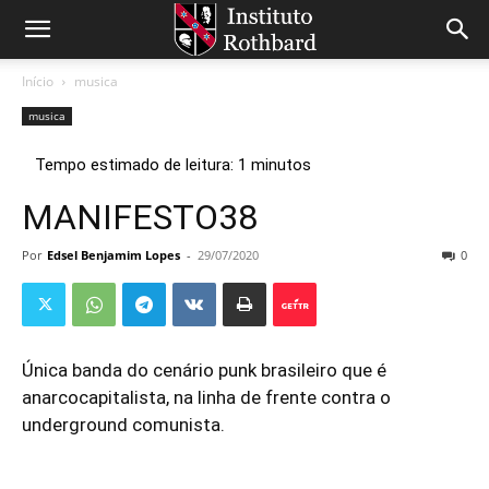
Início
musica
musica
MANIFESTO38
Por
Edsel Benjamim Lopes
-
29/07/2020
0
Única banda do cenário punk brasileiro que é
anarcocapitalista, na linha de frente contra o
underground comunista.