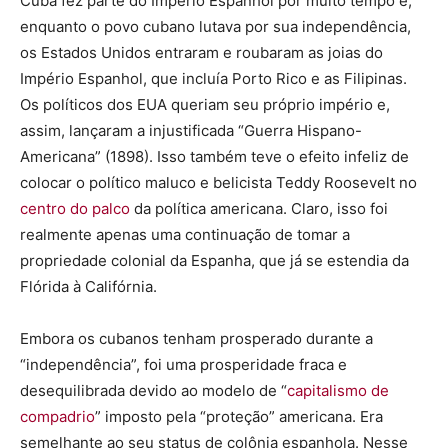
Cuba fez parte do Império Espanhol por muito tempo e,
enquanto o povo cubano lutava por sua independência,
os Estados Unidos entraram e roubaram as joias do
Império Espanhol, que incluía Porto Rico e as Filipinas.
Os políticos dos EUA queriam seu próprio império e,
assim, lançaram a injustificada “Guerra Hispano-
Americana” (1898). Isso também teve o efeito infeliz de
colocar o político maluco e belicista Teddy Roosevelt no
centro do palco
da política americana. Claro, isso foi
realmente apenas uma continuação de tomar a
propriedade colonial da Espanha, que já se estendia da
Flórida à Califórnia.
Embora os cubanos tenham prosperado durante a
“independência”, foi uma prosperidade fraca e
desequilibrada devido ao modelo de “
capitalismo de
compadrio
” imposto pela “proteção” americana. Era
semelhante ao seu status de colônia espanhola. Nesse