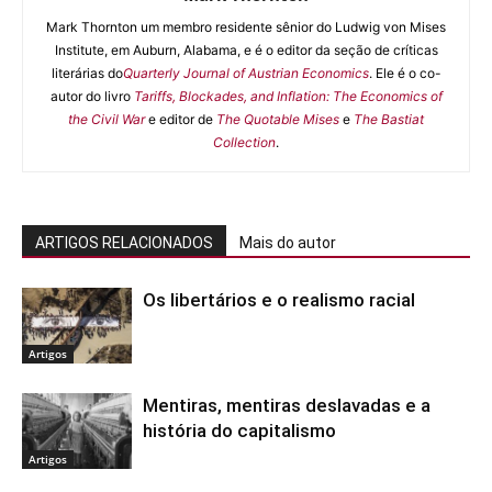
Mark Thornton um membro residente sênior do Ludwig von Mises
Institute, em Auburn, Alabama, e é o editor da seção de críticas
literárias do
Quarterly Journal of Austrian Economics
. Ele é o co-
autor do livro
Tariffs, Blockades, and Inflation: The Economics of
the Civil War
e editor de
The Quotable Mises
e
The Bastiat
Collection
.
ARTIGOS RELACIONADOS
Mais do autor
Os libertários e o realismo racial
Artigos
Mentiras, mentiras deslavadas e a
história do capitalismo
Artigos