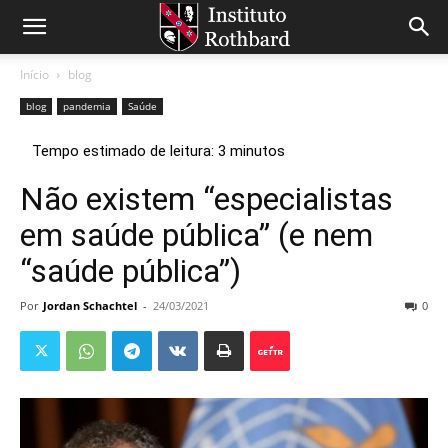
Início
blog
blog
pandemia
Saúde
Não existem “especialistas
em saúde pública” (e nem
“saúde pública”)
Por
Jordan Schachtel
-
24/03/2021
0