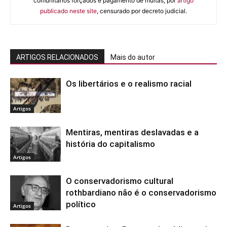
comunitários forçados e pagamento de multas, por
artigo
publicado neste site
, censurado por decreto judicial.
ARTIGOS RELACIONADOS
Mais do autor
Os libertários e o realismo racial
Artigos
Mentiras, mentiras deslavadas e a
história do capitalismo
Artigos
O conservadorismo cultural
rothbardiano não é o conservadorismo
político
Artigos