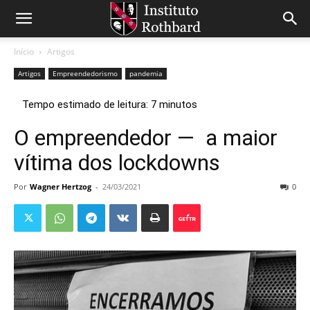
Início
Artigos
Artigos
Empreendedorismo
pandemia
O empreendedor — a maior
vítima dos lockdowns
Por
Wagner Hertzog
-
24/03/2021
0