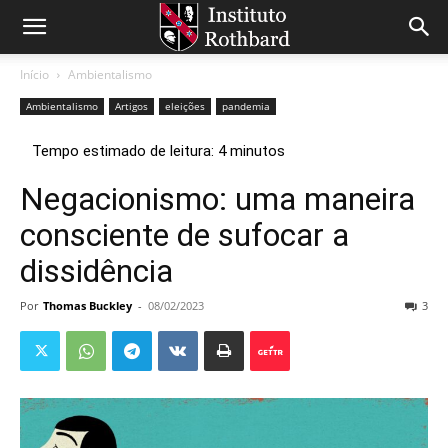
Início
Ambientalismo
Ambientalismo
Artigos
eleições
pandemia
Negacionismo: uma maneira
consciente de sufocar a
dissidência
Por
Thomas Buckley
-
08/02/2023
3