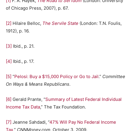
[1]
F. A. Hayek,
The Road to Serfdom
(London: University
of Chicago Press, 2007), p. 67.
[2]
Hilaire Belloc,
The Servile State
(London: T.N. Foulis,
1912), p. 16.
[3]
Ibid., p. 21.
[4]
Ibid., p. 17.
[5]
“
Pelosi: Buy a $15,000 Policy or Go to Jail
.”
Committee
On Ways & Means Republicans
.
[6]
Gerald Prante, “
Summary of Latest Federal Individual
Income Tax Data
,” The Tax Foundation.
[7]
Jeanne Sahdadi, “
47% Will Pay No Federal Income
Tax
,”
CNNMoney.com
, October 3, 2009.