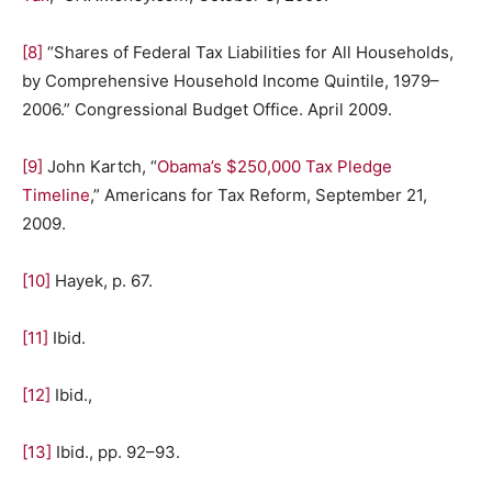
[8]
“Shares of Federal Tax Liabilities for All Households,
by Comprehensive Household Income Quintile, 1979–
2006.” Congressional Budget Office. April 2009.
[9]
John Kartch, “
Obama’s $250,000 Tax Pledge
Timeline
,” Americans for Tax Reform, September 21,
2009.
[10]
Hayek, p. 67.
[11]
Ibid.
[12]
Ibid.,
[13]
Ibid., pp. 92–93.