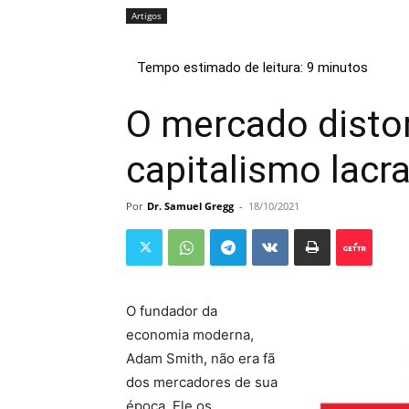
Artigos
O mercado distor
capitalismo lacr
Por
Dr. Samuel Gregg
-
18/10/2021
O fundador da
economia moderna,
Adam Smith, não era fã
dos mercadores de sua
época. Ele os