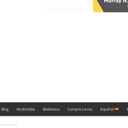
Blog
Multimídia
Biblioteca
Compre Livros
Español
mo lacrador