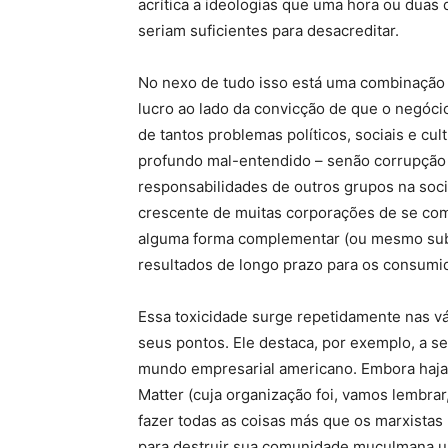
acrítica a ideologias que uma hora ou duas 
seriam suficientes para desacreditar.
No nexo de tudo isso está uma combinação 
lucro ao lado da convicção de que o negóc
de tantos problemas políticos, sociais e cu
profundo mal-entendido – senão corrupção 
responsabilidades de outros grupos na soc
crescente de muitas corporações de se com
alguma forma complementar (ou mesmo subst
resultados de longo prazo para os consumido
Essa toxicidade surge repetidamente nas v
seus pontos. Ele destaca, por exemplo, a s
mundo empresarial americano. Embora haja
Matter (cuja organização foi, vamos lembra
fazer todas as coisas más que os marxista
para destruir sua comunidade muçulmana ui