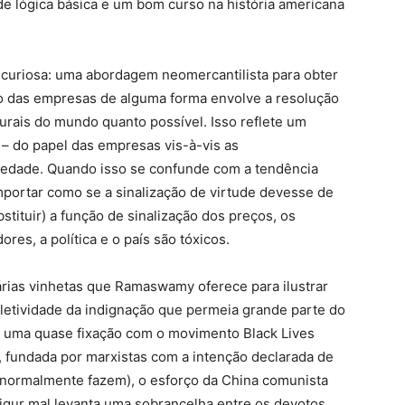
de lógica básica e um bom curso na história americana
curiosa: uma abordagem neomercantilista para obter
io das empresas de alguma forma envolve a resolução
lturais do mundo quanto possível. Isso reflete um
– do papel das empresas vis-à-vis as
iedade. Quando isso se confunde com a tendência
portar como se a sinalização de virtude devesse de
ituir) a função de sinalização dos preços, os
res, a política e o país são tóxicos.
árias vinhetas que Ramaswamy oferece para ilustrar
eletividade da indignação que permeia grande parte do
 uma quase fixação com o movimento Black Lives
r, fundada por marxistas com a intenção declarada de
s normalmente fazem), o esforço da China comunista
gur mal levanta uma sobrancelha entre os devotos.