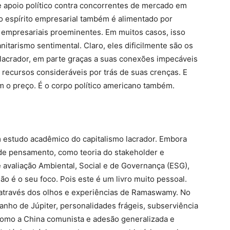
e apoio político contra concorrentes de mercado em
, o espírito empresarial também é alimentado por
es empresariais proeminentes. Em muitos casos, isso
itarismo sentimental. Claro, eles dificilmente são os
s lacrador, em parte graças a suas conexões impecáveis
r recursos consideráveis ​​por trás de suas crenças. E
o preço. É o corpo político americano também.
 estudo acadêmico do capitalismo lacrador. Embora
 de pensamento, como teoria do stakeholder e
avaliação Ambiental, Social e de Governança (ESG),
ão é o seu foco. Pois este é um livro muito pessoal.
o através dos olhos e experiências de Ramaswamy. No
nho de Júpiter, personalidades frágeis, subserviência
como a China comunista e adesão generalizada e