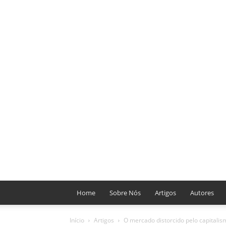
Home
Sobre Nós
Artigos
Autores
Início
Artigos
O mercado distorcido pelo capitalis