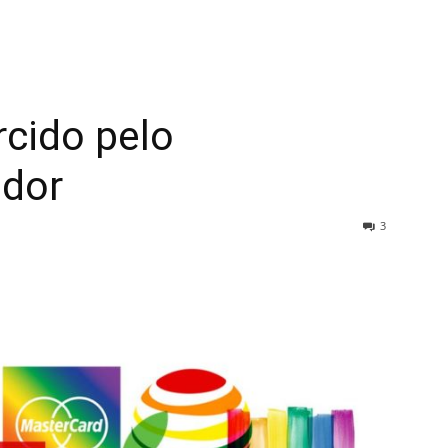
cido pelo
ador
3