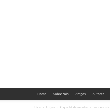
Home
Sobre Nós
Artigos
Autores
Início
Artigos
O que há de errado com os cientistas