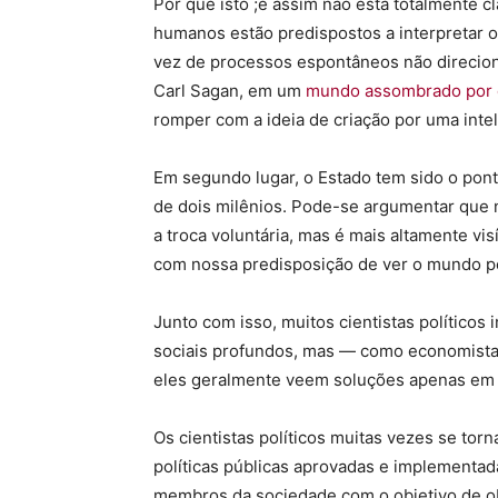
Por que isto ;e assim não está totalmente c
humanos estão predispostos a interpretar o
vez de processos espontâneos não direcionad
Carl Sagan, em um
mundo assombrado por
romper com a ideia de criação por uma intel
Em segundo lugar, o Estado tem sido o pon
de dois milênios. Pode-se argumentar que 
a troca voluntária, mas é mais altamente vi
com nossa predisposição de ver o mundo pel
Junto com isso, muitos cientistas político
sociais profundos, mas — como economista
eles geralmente veem soluções apenas em t
Os cientistas políticos muitas vezes se tor
políticas públicas aprovadas e implementad
membros da sociedade com o objetivo de ob