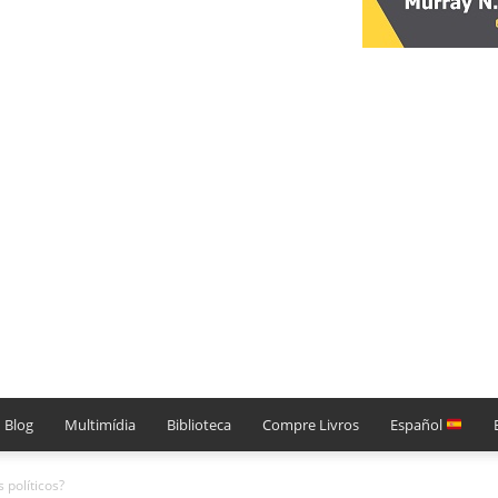
Blog
Multimídia
Biblioteca
Compre Livros
Español
 políticos?