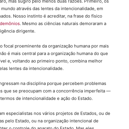
laro, mas sugiro pelo menos duas razões. Primeiro, os
 mundo através das lentes da intencionalidade, em
os. Nosso instinto é acreditar, na frase do físico
 demônios
. Mesmo as ciências naturais demoraram a
igência dirigente.
to focal proeminente da organização humana por mais
não é mais central para a organização humana do que
sível e, voltando ao primeiro ponto, combina melhor
as lentes da intencionalidade.
s ingressam na disciplina porque percebem problemas
s que se preocupam com a concorrência imperfeita —
ermos de intencionalidade e ação do Estado.
nam especialistas nos vários projetos de Estados, ou de
as pelo Estado, ou na organização intencional de
ter o controle do aparato do Estado. Mas eles