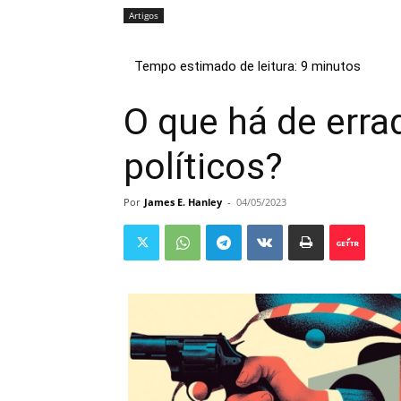
Artigos
O que há de erra
políticos?
Por
James E. Hanley
-
04/05/2023