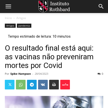
Início
Artigos
Artigos
pandemia
O resultado final está aqui:
as vacinas não preveniram
mortes por Covid
Por
Spike Hampson
-
28/04/2023
0