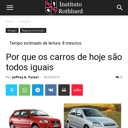
Início
Artigos
Artigos
Regulamentação
Por que os carros de hoje são
todos iguais
Por
Jeffrey A. Tucker
-
06/08/2014
0