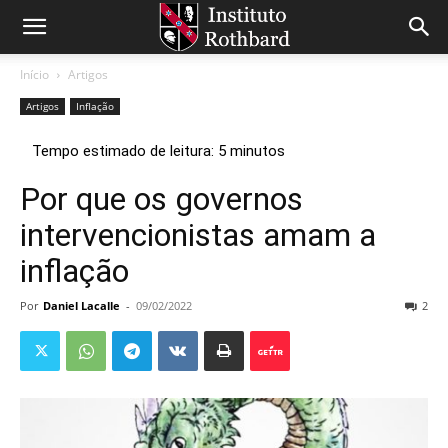
Início
Artigos
Artigos
Inflação
Por que os governos
intervencionistas amam a
inflação
Por
Daniel Lacalle
-
09/02/2022
2