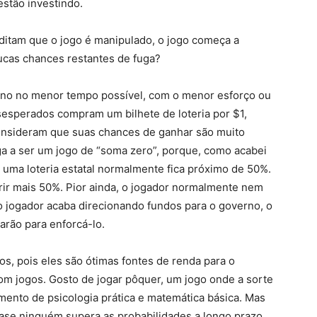
stão investindo.
itam que o jogo é manipulado, o jogo começa a
ucas chances restantes de fuga?
rno no menor tempo possível, com o menor esforço ou
esperados compram um bilhete de loteria por $1,
nsideram que suas chances de ganhar são muito
 a ser um jogo de “soma zero”, porque, como acabei
 uma loteria estatal normalmente fica próximo de 50%.
ir mais 50%. Pior ainda, o jogador normalmente nem
o jogador acaba direcionando fundos para o governo, o
sarão para enforcá-lo.
os, pois eles são ótimas fontes de renda para o
om jogos. Gosto de jogar pôquer, um jogo onde a sorte
ento de psicologia prática e matemática básica. Mas
ase ninguém supera as probabilidades a longo prazo.