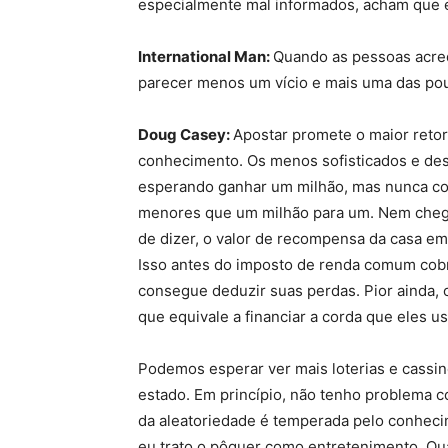
especialmente mal informados, acham que e
International Man:
Quando as pessoas acred
parecer menos um vício e mais uma das po
Doug Casey:
Apostar promete o maior reto
conhecimento. Os menos sofisticados e des
esperando ganhar um milhão, mas nunca co
menores que um milhão para um. Nem chega
de dizer, o valor de recompensa da casa em
Isso antes do imposto de renda comum cobr
consegue deduzir suas perdas. Pior ainda, 
que equivale a financiar a corda que eles u
Podemos esperar ver mais loterias e cassin
estado. Em princípio, não tenho problema c
da aleatoriedade é temperada pelo conhecim
eu trato o pôquer como entretenimento. Qu