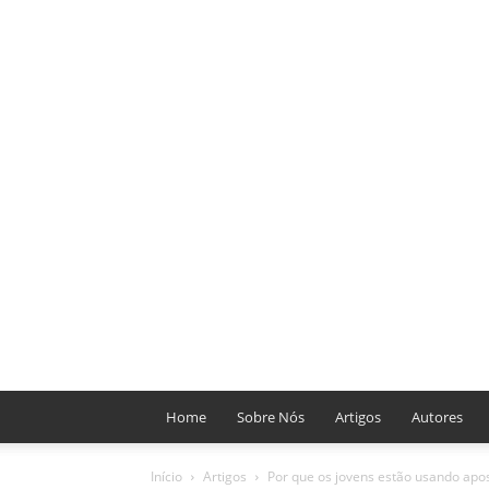
Home
Sobre Nós
Artigos
Autores
Início
Artigos
Por que os jovens estão usando apos