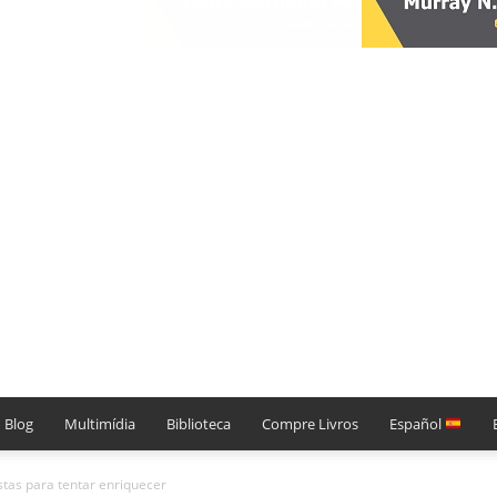
Blog
Multimídia
Biblioteca
Compre Livros
Español
tas para tentar enriquecer