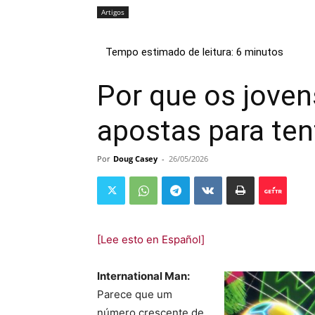
Artigos
Por que os jove
apostas para ten
Por
Doug Casey
-
26/05/2026
[Lee esto en Español]
International Man:
Parece que um
número crescente de