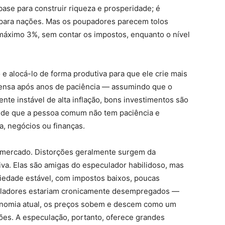
base para construir riqueza e prosperidade; é
o para nações. Mas os poupadores parecem tolos
ximo 3%, sem contar os impostos, enquanto o nível
e alocá-lo de forma produtiva para que ele crie mais
mpensa após anos de paciência — assumindo que o
te instável de alta inflação, bons investimentos são
to de que a pessoa comum não tem paciência e
, negócios ou finanças.
o mercado. Distorções geralmente surgem da
iva. Elas são amigas do especulador habilidoso, mas
edade estável, com impostos baixos, poucas
culadores estariam cronicamente desempregados —
onomia atual, os preços sobem e descem como um
ões. A especulação, portanto, oferece grandes