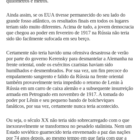
quilômetros e metros.
Ainda assim, se os EUA tivesse permanecido do seu lado do
grande fosso atlântico, os resultados finais em todos os lugares
teriam sido muito diferentes. Acima de tudo, a jovem democracia
que chegou ao poder em fevereiro de 1917 na Rússia não teria
sido tão facilmente sufocada em seu berço.
Certamente não teria havido uma ofensiva desastrosa de verão
por parte do governo Kerensky para desmantelar a Alemanha na
frente oriental, onde os exércitos czaristas haviam sido
humilhados e desmembrados. Por sua vez, um fim precoce do
empalamento sangrento e falido da Rússia na frente oriental
também provavelmente teria impedido o retorno de Lenin à
Rússia em um carro de caixa alemão e a subsequente insurreição
armada em Petrogrado em novembro de 1917. A tomada do
poder por Lênin e seu pequeno bando de bolcheviques
fanáticos, por sua vez, certamente nunca teria acontecido.
Ou seja, o século XX não teria sido sobrecarregado com o que
inexoravelmente se transformou no pesadelo stalinista. Nem um
Estado soviético guarnecido teria envenenado a paz das nações
por 74 anos depois, ao mesmo tempo em que faria com que a