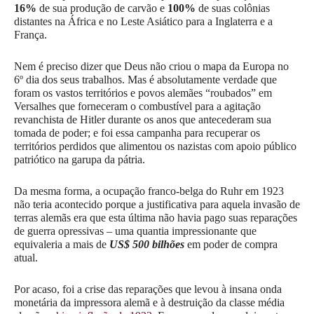
16%
de sua produção de carvão e
100%
de suas colônias
distantes na África e no Leste Asiático para a Inglaterra e a
França.
Nem é preciso dizer que Deus não criou o mapa da Europa no
6º dia dos seus trabalhos. Mas é absolutamente verdade que
foram os vastos territórios e povos alemães “roubados” em
Versalhes que forneceram o combustível para a agitação
revanchista de Hitler durante os anos que antecederam sua
tomada de poder; e foi essa campanha para recuperar os
territórios perdidos que alimentou os nazistas com apoio público
patriótico na garupa da pátria.
Da mesma forma, a ocupação franco-belga do Ruhr em 1923
não teria acontecido porque a justificativa para aquela invasão de
terras alemãs era que esta última não havia pago suas reparações
de guerra opressivas – uma quantia impressionante que
equivaleria a mais de
US$ 500 bilhões
em poder de compra
atual.
Por acaso, foi a crise das reparações que levou à insana onda
monetária da impressora alemã e à destruição da classe média