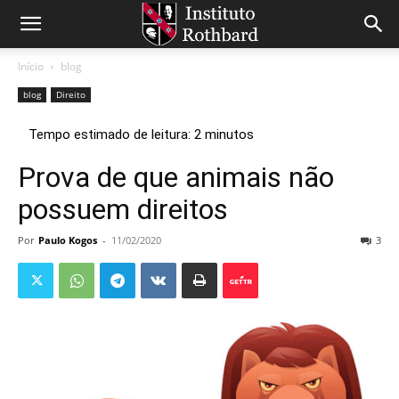
Início
blog
blog
Direito
Prova de que animais não
possuem direitos
Por
Paulo Kogos
-
11/02/2020
3