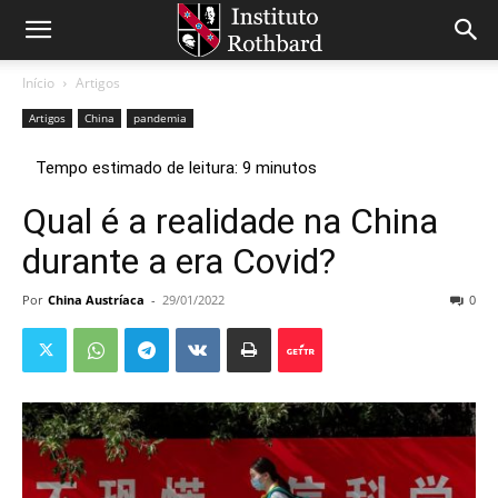
Início
Artigos
Artigos
China
pandemia
Qual é a realidade na China
durante a era Covid?
Por
China Austríaca
-
29/01/2022
0