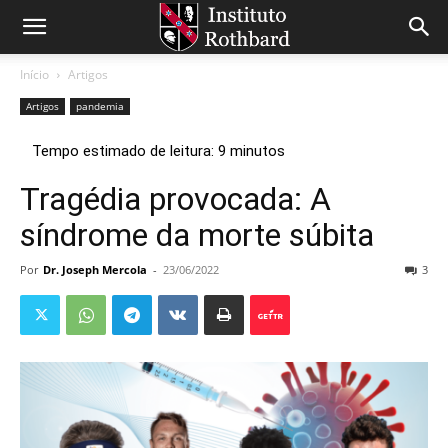
Início
Artigos
Artigos
pandemia
Tragédia provocada: A
síndrome da morte súbita
Por
Dr. Joseph Mercola
-
23/06/2022
3