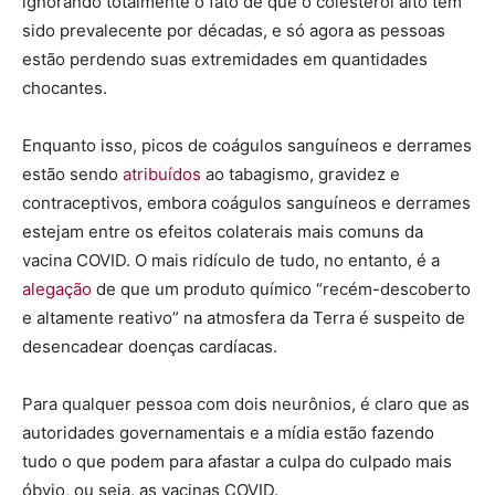
ignorando totalmente o fato de que o colesterol alto tem
sido prevalecente por décadas, e só agora as pessoas
estão perdendo suas extremidades em quantidades
chocantes.
Enquanto isso, picos de coágulos sanguíneos e derrames
estão sendo
atribuídos
ao tabagismo, gravidez e
contraceptivos, embora coágulos sanguíneos e derrames
estejam entre os efeitos colaterais mais comuns da
vacina COVID. O mais ridículo de tudo, no entanto, é a
alegação
de que um produto químico “recém-descoberto
e altamente reativo” na atmosfera da Terra é suspeito de
desencadear doenças cardíacas.
Para qualquer pessoa com dois neurônios, é claro que as
autoridades governamentais e a mídia estão fazendo
tudo o que podem para afastar a culpa do culpado mais
óbvio, ou seja, as vacinas COVID.